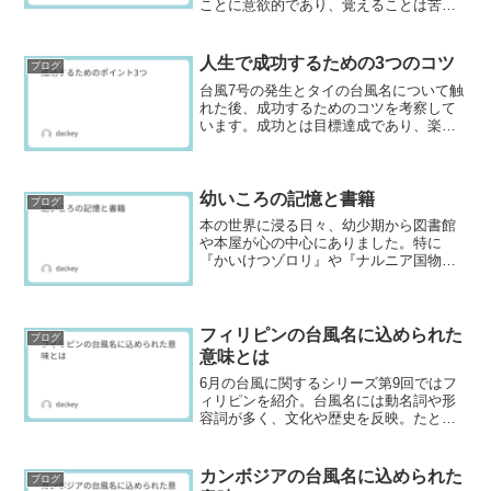
ことに意欲的であり、覚えることは苦手
だと述べ、学ぶことと覚えることの違い
を探求。知識を深めることで情報が立体
化し、色鮮やかな理解が得られると感じ
人生で成功するための3つのコツ
ブログ
ている。
台風7号の発生とタイの台風名について触
れた後、成功するためのコツを考察して
います。成功とは目標達成であり、楽し
む姿勢、適切な道具の活用、現在の進捗
把握が重要です。これらの要素を活用す
ることで、成功率を向上させることがで
きます。
幼いころの記憶と書籍
ブログ
本の世界に浸る日々、幼少期から図書館
や本屋が心の中心にありました。特に
『かいけつゾロリ』や『ナルニア国物
語』は、冒険と謎解きを通じて、私を魅
了しました。大人になっても、このシリ
ーズは私の心を温めてくれます。ぜひ、
あなたもこの不思議な世界を体験してみ
フィリピンの台風名に込められた
ブログ
てください。
意味とは
6月の台風に関するシリーズ第9回ではフ
ィリピンを紹介。台風名には動名詞や形
容詞が多く、文化や歴史を反映。たとえ
ば「マリクシ」は「速さ」を意味し、早
く過ぎ去ることを願う思いを表現してい
る。他にも台風の特性を示す名前が多
カンボジアの台風名に込められた
ブログ
い。