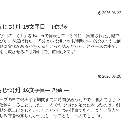
2026.06.22
もじつけ】15文字目 ―ぽぴゃ―
文字目の「らR」をTwitterで発表している間に、実施されたお題で
ぴゃ」が選ばれた。15分という短い制限時間の中でどのように創
動に変化があるかをみるといった試みだった。スペースの中で、
を完成させるのは2回目で、前回は8文字...
2026.06.20
もじつけ】16文字目― 캬ಈ ―
ープの中で発表する期間までに時間があったので、個人でもじつ
活動をすることにした。一人でもじつけを始めたかったのは、創
動の底上げをしたかったことが一つの理由である。また、個人で
しみ方を模索したかったということも、一人でもじつけ...