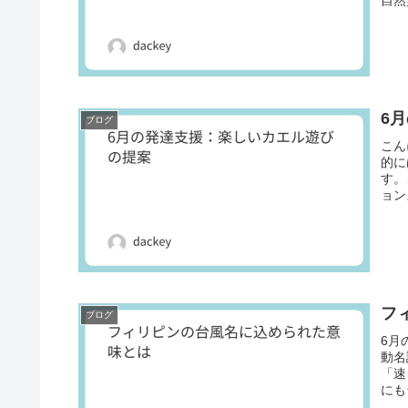
6
ブログ
こん
的に
す。
ョン
てい
フ
ブログ
6月
動名
「速
にも