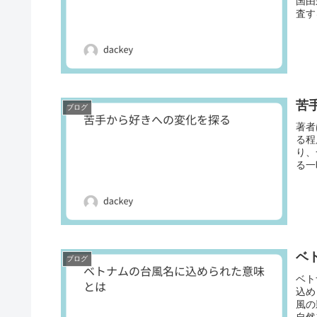
国由
査す
苦
ブログ
著者
る程
り、
る一
ベ
ブログ
ベト
込め
風の
自然