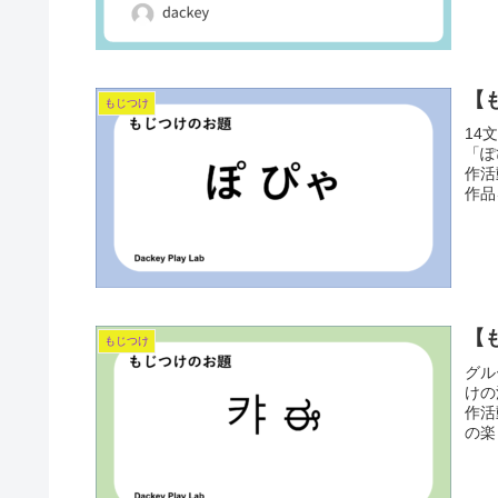
【
もじつけ
14
「ぽ
作活
作品
【
もじつけ
グル
けの
作活
の楽