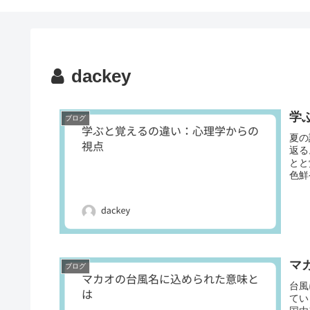
dackey
学
ブログ
夏の
返る
とと
色鮮
マ
ブログ
台風
てい