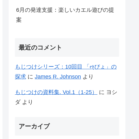
6月の発達支援：楽しいカエル遊びの提
案
最近のコメント
もじつけシリーズ：10回目 「ૡฺびょ」の
探求
に
James R. Johnson
より
もじつけの資料集. Vol.1（1-25）
に
ヨシ
ダ
より
アーカイブ