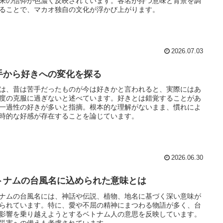
来の信仰が色濃く反映されています。各名が持つ意味と背景を調
ることで、マカオ独自の文化が浮かび上がります。
2026.07.03
手から好きへの変化を探る
は、昔は苦手だったものが今は好きかと言われると、実際にはあ
度の克服に過ぎないと述べています。好きとは錯覚することがあ
一過性の好きが多いと指摘。根本的な理解がないまま、慣れによ
時的な好感が存在することを論じています。
2026.06.30
トナムの台風名に込められた意味とは
ナムの台風名には、神話や伝説、植物、地名に基づく深い意味が
られています。特に、愛や不屈の精神にまつわる物語が多く、台
影響を乗り越えようとするベトナム人の意思を反映しています。
災害への備えも考慮されています。