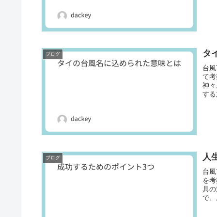
タ
ブログ
台風
て考
神々
する
人
ブログ
台風
を考
具の
で、