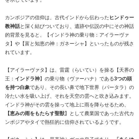
カンボジアの信仰は、古代インドから伝わった
ヒンドゥー
教神話
と深く結びついており、遺跡や伝説の中にその神話
的背景を見ると、【インドラ神の乗り物：アイラーヴァ
タ】や【富と知恵の神：ガネーシャ】といったものが残さ
れています。
【アイラーヴァタ】は、雷霆（らいてい）を操る【天界の
王：
インドラ神
】の乗り物（ヴァーハナ）である
3つの頭
を持つ白象
であり、その長い鼻で地下世界（パータラ）の
冷たい水を吸い上げ、それを天空の雲へと吹き込みます。
インドラ神がその雲を操って地上に雨を降らせるため、
【恵みの雨をもたらす聖獣
】として農業国であった古代カ
ンボジアやタイで熱狂的に信仰されているようです。