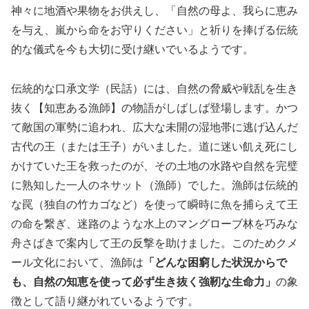
神々に地酒や果物をお供えし、「自然の母よ、我らに恵み
を与え、嵐から命をお守りください」と祈りを捧げる伝統
的な儀式を今も大切に受け継いでいるようです。
伝統的な口承文学（民話）には、自然の脅威や戦乱を生き
抜く【知恵ある漁師】の物語がしばしば登場します。かつ
て敵国の軍勢に追われ、広大な未開の湿地帯に逃げ込んだ
古代の王（または王子）がいました。道に迷い飢え死にし
かけていた王を救ったのが、その土地の水路や自然を完璧
に熟知した一人のネサット（漁師）でした。漁師は伝統的
な罠（独自の竹カゴなど）を使って瞬時に魚を捕らえて王
の命を繋ぎ、迷路のような水上のマングローブ林を巧みな
舟さばきで案内して王の反撃を助けました。このためクメ
ール文化において、漁師は
「どんな困窮した状況からで
も、自然の知恵を使って必ず生き抜く強靭な生命力」
の象
徴として語り継がれているようです。