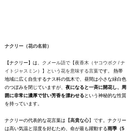
ナクリー（花の名前）
【ナクリー】は、
クメール語で【夜香木（ヤコウボク / ナ
イトジャスミン）】という花を意味する言葉
です。 熱帯
地域に広く自生するナス科の低木で、昼間は小さな緑白色
のつぼみを閉じていますが、
夜になると一斉に開花し、周
囲に非常に濃厚で甘い芳香を漂わせる
という神秘的な性質
を持っています。
ナクリーの代表的な花言葉は
【高貴な心
】で
す。ナクリー
は高い気温と湿度を好むため、命が最も躍動する
雨季（5