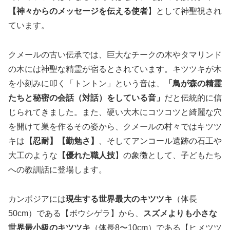
【神々からのメッセージを伝える使者
】として神聖視され
ています。
クメールの古い伝承では、巨大なチークの木やタマリンド
の木には神聖な精霊が宿るとされています。キツツキが木
を小刻みに叩く「トントン」という音は、
「鳥が森の精霊
たちと秘密の会話（対話）をしている音」
だと伝統的に信
じられてきました。また、硬い大木にコツコツと綺麗な穴
を開けて巣を作るその姿から、クメールの村々ではキツツ
キは
【忍耐】【勤勉さ
】
、そしてアンコール遺跡の石工や
大工のような
【優れた職人技
】の象徴として、子どもたち
への教訓話に登場します。
カンボジアには
現生する世界最大のキツツキ
（体長
50cm）である【ボウシゲラ】から、
スズメよりも小さな
世界最小級のキツツキ
（体長8〜10cm）である【ヒメツツ