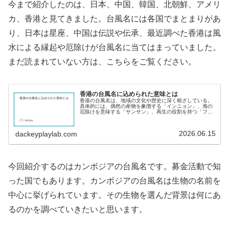
今まで紹介したのは、日本、中国、韓国、北朝鮮、アメリ
カ、香港と見てきました。台風名には各国でまとまりがあ
り、日本は星座、中国は伝説や伝承、最近調べた香港は風
水による縁起や厄除けが台風名に当てはまっていました。
まだ読まれていない方は、こちらをご覧ください。
香港の台風名に込められた意味とは
香港の台風名は、地域の文化や歴史に深く根ざしている。
具体的には、偶然の産物を象徴する「インニョン」、海の
厄除けを意味する「サンサン」、再生の役割を持つ「フォ
ンウォン」、航海の神の使いである「ドロフィン」など、
各名が持つ意味が解説されています。
2026.06.15
dackeyplaylab.com
今回紹介するのはカンボジアの台風名です。募金活動で知
った国でもあります。カンボジアの台風名は生物の名前を
中心に挙げられています。その生物を選んだ背景は何にあ
るのかを調べていきたいと思います。