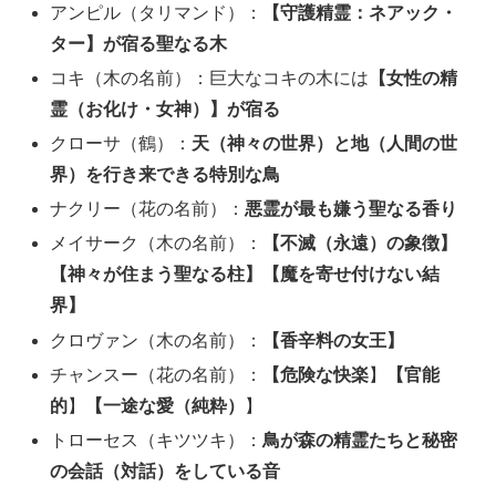
アンピル（タリマンド）：
【守護精霊：ネアック・
ター】が宿る聖なる木
コキ（木の名前）：巨大なコキの木には
【女性の精
霊（お化け・女神）】が宿る
クローサ（鶴）：
天（神々の世界）と地（人間の世
界）を行き来できる特別な鳥
ナクリー（花の名前）：
悪霊が最も嫌う聖なる香り
メイサーク（木の名前）：
【不滅（永遠）の象徴】
【神々が住まう聖なる柱】【魔を寄せ付けない結
界】
クロヴァン（木の名前）：
【香辛料の女王】
チャンスー（花の名前）：
【危険な快楽
】
【官能
的
】
【一途な愛（純粋）
】
トローセス（キツツキ）：
鳥が森の精霊たちと秘密
の会話（対話）をしている音