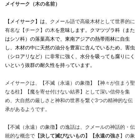
メイサーク（木の名前）
【メイサーク】は、
クメール語で高級木材として世界的に
有名な【チーク】の木
を意味します。クマツヅラ科（また
はシソ科）の落葉高木で、東南アジアの熱帯雨林に自生
し、木材の中に天然の油分を豊富に含んでいるため、害虫
（シロアリなど）に非常に強く、水分を吸っても腐りにく
いという抜群の耐久性を持っています。
メイサークは、【不滅（永遠）の象徴】【神々が住まう聖
なる柱】【魔を寄せ付けない結界】として深い信仰を集
め、大自然の厳しさと神和の世界を繋ぐ3つの精神的な伝
承があるようです。
【不滅（永遠）の象徴
】
の逸話は、クメールの神話的・伝
統的な概念で
【決して滅びないもの】【永遠の強さ
】の象