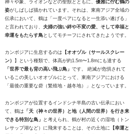
神々や象、ライオンなどの聖獣とともに、
優雅に佇む鶴の
姿
がしばしば描かれています。それは、東南アジア全域の
伝承において、鶴は「一度ペアになると一生添い遂げる」
と言われており、
夫婦の強い絆や不変の愛、そして幸福と
幸運をもたらす鳥
としてモチーフにされてきたようです。
カンボジアに生息するのは
【オオヅル（サールスクレー
ン）
】という種類で、体高が約1.5m〜1.8mにも達する
「世界で最も背の高い飛ぶ鳥」
です。 絶滅が危惧されて
いるこの美しいオオヅルにとって、東南アジアにおける
「最後の重要な砦（繁殖地・越冬地）」となっています。
カンボジアが位置するインドシナ半島の古い伝承におい
て、鶴は
「天（神々の世界）と地（人間の世界）を行き来
できる特別な鳥」
と考えられ、鶴が村の近くの湿地（トン
レサップ湖など）に飛来することは、その土地に
【幸運と