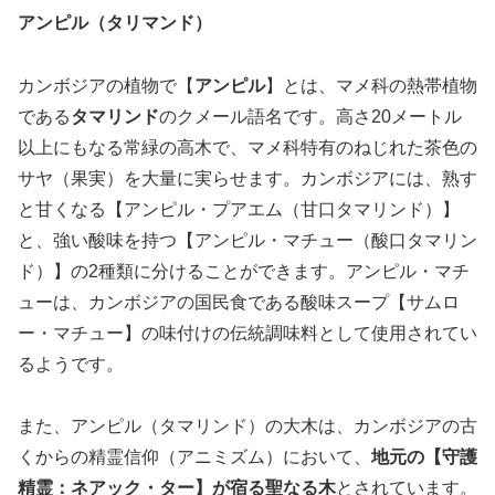
アンピル（タリマンド）
カンボジアの植物で【
アンピル
】とは、マメ科の熱帯植物
である
タマリンド
のクメール語名です。高さ20メートル
以上にもなる常緑の高木で、マメ科特有のねじれた茶色の
サヤ（果実）を大量に実らせます。カンボジアには、熟す
と甘くなる【アンピル・プアエム（甘口タマリンド）】
と、強い酸味を持つ【アンピル・マチュー（酸口タマリン
ド）】の2種類に分けることができます。アンピル・マチ
ューは、カンボジアの国民食である酸味スープ【サムロ
ー・マチュー】の味付けの伝統調味料として使用されてい
るようです。
また、アンピル（タマリンド）の大木は、カンボジアの古
くからの精霊信仰（アニミズム）において、
地元の【守護
精霊：ネアック・ター】が宿る聖なる木
とされています。