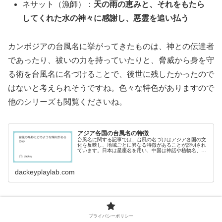
ネサット（漁師）：
天の雨の恵みと、それをもたら
してくれた水の神々に感謝し、悪霊を追い払う
カンボジアの台風名に挙がってきたものは、神との伝達者
であったり、祓いの力を持っていたりと、脅威から身を守
る術を台風名に名づけることで、後世に残したかったので
はないと考えられそうですね。色々な特色がありますので
他のシリーズも閲覧くださいね。
アジア各国の台風名の特徴
台風名に関する記事では、台風の名づけはアジア各国の文
化を反映し、地域ごとに異なる特徴があることが説明され
ています。日本は星座名を用い、中国は神話や植物名、ア
メリカは人名を採用。各国の名づけの意図や背景を探る楽
しさが綴られています。
dackeyplaylab.com
プライバシーポリシー