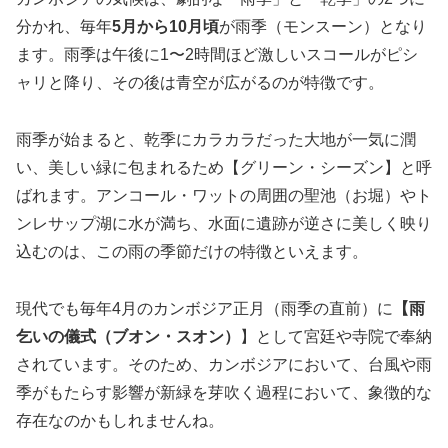
分かれ、毎年
5月から10月頃
が雨季（モンスーン）となり
ます。雨季は午後に1〜2時間ほど激しいスコールがピシ
ャリと降り、その後は青空が広がるのが特徴です。
雨季が始まると、乾季にカラカラだった大地が一気に潤
い、美しい緑に包まれるため【グリーン・シーズン】と呼
ばれます。アンコール・ワットの周囲の聖池（お堀）やト
ンレサップ湖に水が満ち、水面に遺跡が逆さに美しく映り
込むのは、この雨の季節だけの特徴といえます。
現代でも毎年4月のカンボジア正月（雨季の直前）に
【雨
乞いの儀式（ブオン・スオン）
】として宮廷や寺院で奉納
されています。そのため、カンボジアにおいて、台風や雨
季がもたらす影響が新緑を芽吹く過程において、象徴的な
存在なのかもしれませんね。