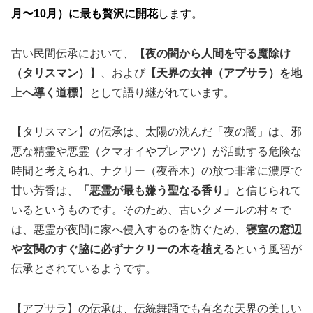
月〜10月）に最も贅沢に開花
します。
古い民間伝承において、
【夜の闇から人間を守る魔除け
（タリスマン）
】、および
【天界の女神（アプサラ）を地
上へ導く道標
】として語り継がれています。
【タリスマン】の伝承は、太陽の沈んだ「夜の闇」は、邪
悪な精霊や悪霊（クマオイやプレアツ）が活動する危険な
時間と考えられ、ナクリー（夜香木）の放つ非常に濃厚で
甘い芳香は、
「悪霊が最も嫌う聖なる香り」
と信じられて
いるというものです。そのため、古いクメールの村々で
は、悪霊が夜間に家へ侵入するのを防ぐため、
寝室の窓辺
や玄関のすぐ脇に必ずナクリーの木を植える
という風習が
伝承とされているようです。
【アプサラ】の伝承は、伝統舞踊でも有名な天界の美しい