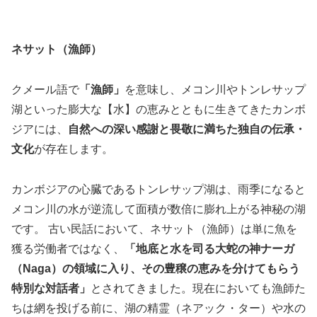
ネサット（漁師）
クメール語で
「漁師」
を意味し、メコン川やトンレサップ
湖といった膨大な【水】の恵みとともに生きてきたカンボ
ジアには、
自然への深い感謝と畏敬に満ちた独自の伝承・
文化
が存在します。
カンボジアの心臓であるトンレサップ湖は、雨季になると
メコン川の水が逆流して面積が数倍に膨れ上がる神秘の湖
です。 古い民話において、ネサット（漁師）は単に魚を
獲る労働者ではなく、
「地底と水を司る大蛇の神ナーガ
（Naga）の領域に入り、その豊穣の恵みを分けてもらう
特別な対話者」
とされてきました。現在においても漁師た
ちは網を投げる前に、湖の精霊（ネアック・ター）や水の