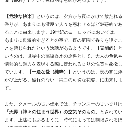
愛（純粋）
】という象徴的な意味があるようです。
【危険な快楽
】というのは、夕方から夜にかけて放たれる
香りが、あまりにも濃厚で人々を惑わせるほど魅惑的であ
ることに由来します。19世紀のヨーロッパにおいては、
あまりに刺激的すぎるとの事で、夜の庭園で香りを嗅ぐこ
とを禁じられたという逸話があるようです。
【官能的
】と
いうのは、世界中の高級香水の原料として、大人の色気や
情熱的な魅力を表現する際に使われる香りの性質を象徴し
ています。
【一途な愛（純粋）
】というのは、夜の闇に浮
かび上がる、穢れのない「純白の可憐な花姿」に由来しま
す。
また、クメールの古い伝承では、チャンスーの甘い香りは
「天界（神々の住まう世界）の空気そのもの」
とされてい
ます。上述にもあるように、時代によっては制限されるほ