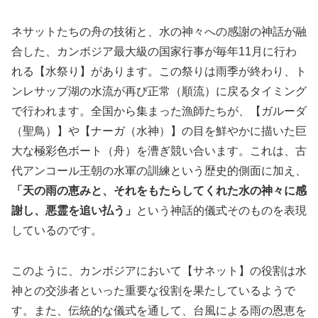
ネサットたちの舟の技術と、水の神々への感謝の神話が融
合した、カンボジア最大級の国家行事が毎年11月に行わ
れる【水祭り】があります。この祭りは雨季が終わり、ト
ンレサップ湖の水流が再び正常（順流）に戻るタイミング
で行われます。全国から集まった漁師たちが、【ガルーダ
（聖鳥）】や【ナーガ（水神）】の目を鮮やかに描いた巨
大な極彩色ボート（舟）を漕ぎ競い合います。これは、古
代アンコール王朝の水軍の訓練という歴史的側面に加え、
「天の雨の恵みと、それをもたらしてくれた水の神々に感
謝し、悪霊を追い払う」
という神話的儀式そのものを表現
しているのです。
このように、カンボジアにおいて【サネット】の役割は水
神との交渉者といった重要な役割を果たしているようで
す。また、伝統的な儀式を通して、台風による雨の恩恵を