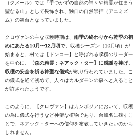
（クメール）では「手つかずの自然の神々や精霊が住まう
聖なる山」として畏怖され、独自の自然崇拝（アニミズ
ム）の舞台となっていました。
クロヴァンの主な収穫時期は、
雨季の終わりから乾季の初
めにあたる10月〜12月頃
で、収穫シーズン（10月頃）が
始まると、村では【ドンコー】と呼ばれる収穫のリーダー
を中心に、【
森の精霊：ネアック・ター】に感謝を捧げ、
収穫の安全を祈る神聖な儀式
が執り行われていました。こ
の儀式を経て初めて、人々はカルダモンの森へと入ること
が許されたようです。
このように、【クロヴァン】はカンボジアにおいて、収穫
の為に儀式を行うなど神聖な植物であり、台風名に残すこ
とで、ネアック・ターへの信仰を布教していきたいのかも
しれません。