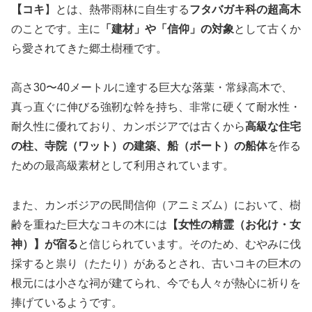
【コキ
】とは、熱帯雨林に自生する
フタバガキ科の超高木
のことです。主に
「建材」や「信仰」の対象
として古くか
ら愛されてきた郷土樹種です。
高さ30〜40メートルに達する巨大な落葉・常緑高木で、
真っ直ぐに伸びる強靭な幹を持ち、非常に硬くて耐水性・
耐久性に優れており、カンボジアでは古くから
高級な住宅
の柱、寺院（ワット）の建築、船（ボート）の船体
を作る
ための最高級素材として利用されています。
また、カンボジアの民間信仰（アニミズム）において、樹
齢を重ねた巨大なコキの木には
【女性の精霊（お化け・女
神）】が宿る
と信じられています。そのため、むやみに伐
採すると祟り（たたり）があるとされ、古いコキの巨木の
根元には小さな祠が建てられ、今でも人々が熱心に祈りを
捧げているようです。