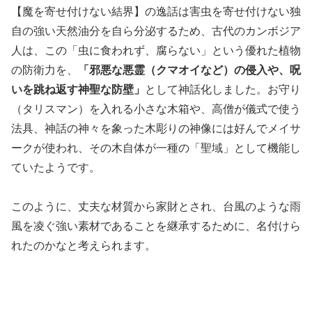
【魔を寄せ付けない結界】の逸話は害虫を寄せ付けない独
自の強い天然油分を自ら分泌するため、古代のカンボジア
人は、この「虫に食われず、腐らない」という優れた植物
の防衛力を、
「邪悪な悪霊（クマオイなど）の侵入や、呪
いを跳ね返す神聖な防壁」
として神話化しました。お守り
（タリスマン）を入れる小さな木箱や、高僧が儀式で使う
法具、神話の神々を象った木彫りの神像には好んでメイサ
ークが使われ、その木自体が一種の「聖域」として機能し
ていたようです。
このように、丈夫な材質から家財とされ、台風のような雨
風を凌ぐ強い素材であることを継承するために、名付けら
れたのかなと考えられます。