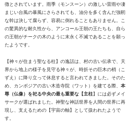
徴とされています。雨季（モンスーン）の激しい雷雨や凄
まじい台風の暴風にさらされても、油分を多く含んだ強靭
な幹は決して腐らず、容易に倒れることもありません。こ
の驚異的な耐久性から、アンコール王朝の王たちも、自ら
の王朝がチークの木のように末永く不滅であることを願っ
たようです。
【神々が住まう聖なる柱】の逸話は、村の古い伝承で、天
界から地上の様子を見守る神々が、時折その巨木の梢（こ
ずえ）に降り立って休息すると言われてきました。そのた
め、カンボジアの古い木造寺院（ワット）を建てる際、
本
尊（仏像）を祀る中央の最も重要な【主柱
】には必ずメイ
サークが選ばれました。神聖な神話世界を人間の世界に再
現し、支えるための【宇宙の軸】として扱われたようで
す。