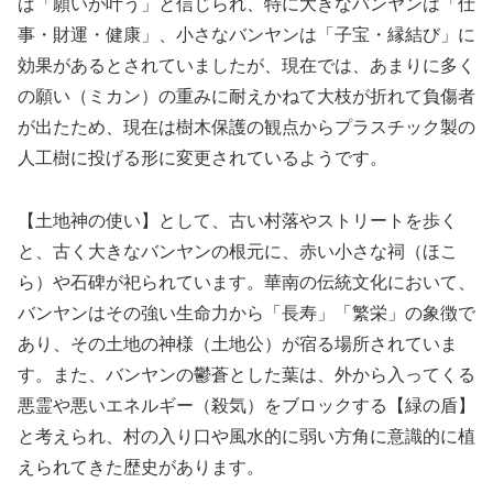
ば「願いが叶う」と信じられ、特に大きなバンヤンは「仕
事・財運・健康」、小さなバンヤンは「子宝・縁結び」に
効果があるとされていましたが、現在では、あまりに多く
の願い（ミカン）の重みに耐えかねて大枝が折れて負傷者
が出たため、現在は樹木保護の観点からプラスチック製の
人工樹に投げる形に変更されているようです。
【土地神の使い】として、古い村落やストリートを歩く
と、古く大きなバンヤンの根元に、赤い小さな祠（ほこ
ら）や石碑が祀られています。華南の伝統文化において、
バンヤンはその強い生命力から「長寿」「繁栄」の象徴で
あり、その土地の神様（土地公）が宿る場所されていま
す。また、バンヤンの鬱蒼とした葉は、外から入ってくる
悪霊や悪いエネルギー（殺気）をブロックする【緑の盾】
と考えられ、村の入り口や風水的に弱い方角に意識的に植
えられてきた歴史があります。