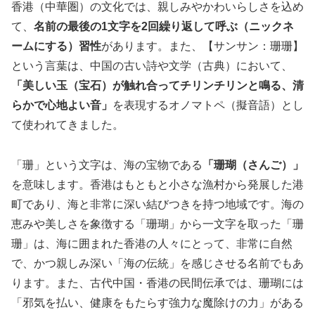
香港（中華圏）の文化では、親しみやかわいらしさを込め
て、
名前の最後の1文字を2回繰り返して呼ぶ（ニックネ
ームにする）習性
があります。また、【サンサン：珊珊】
という言葉は、中国の古い詩や文学（古典）において、
「美しい玉（宝石）が触れ合ってチリンチリンと鳴る、清
らかで心地よい音」
を表現するオノマトペ（擬音語）とし
て使われてきました。
「珊」という文字は、海の宝物である
「珊瑚（さんご）」
を意味します。香港はもともと小さな漁村から発展した港
町であり、海と非常に深い結びつきを持つ地域です。海の
恵みや美しさを象徴する「珊瑚」から一文字を取った「珊
珊」は、海に囲まれた香港の人々にとって、非常に自然
で、かつ親しみ深い「海の伝統」を感じさせる名前でもあ
ります。また、古代中国・香港の民間伝承では、珊瑚には
「邪気を払い、健康をもたらす強力な魔除けの力」がある