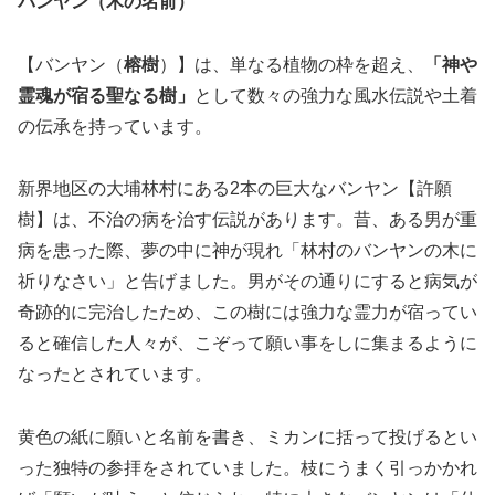
バンヤン（木の名前）
【バンヤン（
榕樹
）】は、単なる植物の枠を超え、
「神や
霊魂が宿る聖なる樹」
として数々の強力な風水伝説や土着
の伝承を持っています。
新界地区の大埔林村にある2本の巨大なバンヤン【許願
樹】は、不治の病を治す伝説があります。昔、ある男が重
病を患った際、夢の中に神が現れ「林村のバンヤンの木に
祈りなさい」と告げました。男がその通りにすると病気が
奇跡的に完治したため、この樹には強力な霊力が宿ってい
ると確信した人々が、こぞって願い事をしに集まるように
なったとされています。
黄色の紙に願いと名前を書き、ミカンに括って投げるとい
った独特の参拝をされていました。枝にうまく引っかかれ