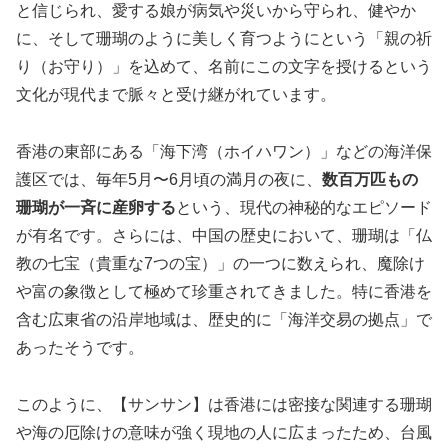
と信じられ、愛する娘が病気や災いから守られ、健やか
に、そして珊瑚のように美しく育つようにという「親の祈
り（お守り）」を込めて、名前にこの文字を授けるという
文化が現代まで脈々と受け継がれています。
香港の東部にある「海下湾（ホイハワン）」などの海洋保
護区では、毎年5月〜6月頃の満月の夜に、
数百万匹もの
珊瑚が一斉に産卵する
という、現代の神秘的なエピソード
が有名です。さらには、中国の歴史において、珊瑚は「仏
教の七宝（貴重な7つの宝）」の一つに数えられ、魔除け
や富の象徴として極めて珍重されてきました。特に香港を
含む広東省の沿岸地域は、歴史的に「海洋交易の拠点」で
あったそうです。
このように、【サンサン】は香港には密接な関連する珊瑚
や海の厄除けの意味が強く現地の人に広まったため、台風