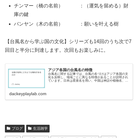
チンマー（橋の名前） ：（運気を留める）財
庫の鍵
バンヤン（木の名前） ：願いを叶える樹
【台風名から学ぶ国の文化】シリーズも14回のうち次で7
回目と半分に到達します。次回もお楽しみに。
アジア各国の台風名の特徴
台風名に関する記事では、台風の名づけはアジア各国の文
化を反映し、地域ごとに異なる特徴があることが説明され
ています。日本は星座名を用い、中国は神話や植物名、ア
メリカは人名を採用。各国の名づけの意図や背景を探る楽
しさが綴られています。
dackeyplaylab.com
ブログ
生活雑学