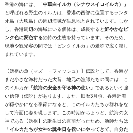
香港の海には、
「中華白イルカ（シナウスイロイルカ）」
と呼ばれる野生のイルカは、香港の西部に位置するランタ
オ島（大嶼島）の周辺海域が生息地とされています。しか
し、香港周辺の海域にいる個体は、成長すると
鮮やかなピ
ンク色に変色する
独特の生態を持っています。そのため、
現地や観光客の間では「ピンクイルカ」の愛称で広く親し
まれています。
【媽祖の魚（マズー・フィッシュ）】伝説として、香港が
まだ小さな漁村だった大昔、地元の漁師たちの間には、こ
のイルカが
「航海の安全を守る神の使い」
であるという強
い信仰（伝説）があります。また、旧暦3月頃、香港近海
が穏やかになる季節になると、このイルカたちが群れをな
して海面に姿を現します。この時期がちょうど、航海の女
神である【媽祖】の誕生日の直前だったため、漁師たちは
「イルカたちが女神の誕生日を祝いにやってきて、自分た