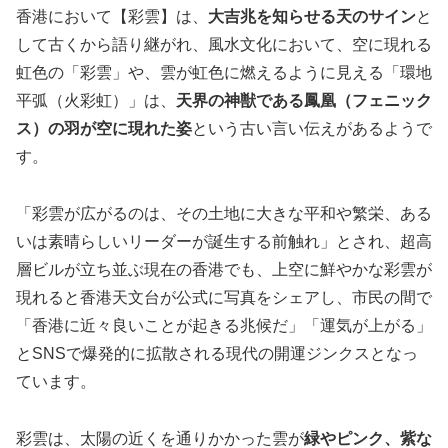
香港において【彩雲】は、
大吉兆を知らせる天のサイン
と
して古くから語り継がれ、風水文化において、空に現れる
虹色の「彩雲」や、雲が虹色に燃えるように見える「環地
平弧（火彩虹）」は、
天界の神獣である鳳凰（フェニック
ス）の羽が空に現れた姿
という古い言い伝えがあるようで
す。
「彩雲が広がるのは、その土地に大きな平和や繁栄、ある
いは素晴らしいリーダーが誕生する前触れ」とされ、超高
層ビルが立ち並ぶ現在の香港でも、上空に鮮やかな彩雲が
現れると香港天文台が公式に写真をシェアし、市民の間で
「香港に近々良いことが起きる兆候だ」「運気が上がる」
とSNSで爆発的に拡散される現代の開運ジンクスとなっ
ています。
彩雲は、太陽の近くを通りかかった雲が
緑やピンク、紫な