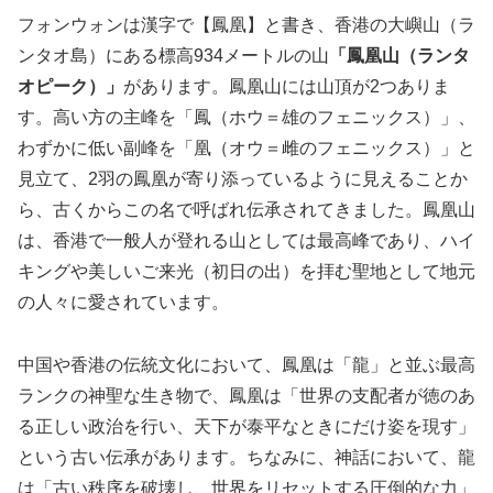
フォンウォンは漢字で【鳳凰】と書き、香港の大嶼山（ラ
ンタオ島）にある標高934メートルの山
「鳳凰山（ランタ
オピーク）」
があります。鳳凰山には山頂が2つありま
す。高い方の主峰を「鳳（ホウ＝雄のフェニックス）」、
わずかに低い副峰を「凰（オウ＝雌のフェニックス）」と
見立て、2羽の鳳凰が寄り添っているように見えることか
ら、古くからこの名で呼ばれ伝承されてきました。鳳凰山
は、香港で一般人が登れる山としては最高峰であり、ハイ
キングや美しいご来光（初日の出）を拝む聖地として地元
の人々に愛されています。
中国や香港の伝統文化において、鳳凰は「龍」と並ぶ最高
ランクの神聖な生き物で、鳳凰は「世界の支配者が徳のあ
る正しい政治を行い、天下が泰平なときにだけ姿を現す」
という古い伝承があります。ちなみに、神話において、龍
は「古い秩序を破壊し、世界をリセットする圧倒的な力」