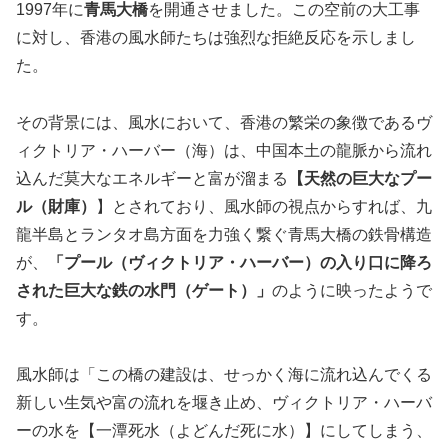
1997年に
青馬大橋
を開通させました。この空前の大工事
に対し、香港の風水師たちは強烈な拒絶反応を示しまし
た。
その背景には、風水において、香港の繁栄の象徴であるヴ
ィクトリア・ハーバー（海）は、中国本土の龍脈から流れ
込んだ莫大なエネルギーと富が溜まる
【天然の巨大なプー
ル（財庫）
】とされており、風水師の視点からすれば、九
龍半島とランタオ島方面を力強く繋ぐ青馬大橋の鉄骨構造
が、
「プール（ヴィクトリア・ハーバー）の入り口に降ろ
された巨大な鉄の水門（ゲート）」
のように映ったようで
す。
風水師は「この橋の建設は、せっかく海に流れ込んでくる
新しい生気や富の流れを堰き止め、ヴィクトリア・ハーバ
ーの水を【一潭死水（よどんだ死に水）】にしてしまう、