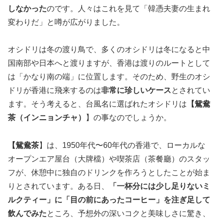
しなかった
のです。人々はこれを見て「韓憑夫妻の生まれ
変わりだ」と噂が広がりました。
オシドリは冬の渡り鳥で、多くのオシドリは冬になると中
国南部や日本へと渡りますが、香港は渡りのルートとして
は「かなり南の端」に位置します。そのため、野生のオシ
ドリが香港に飛来するのは
非常に珍しいケース
とされてい
ます。そう考えると、台風名に選ばれたオシドリは
【鴛鴦
茶（インニョンチャ）
】の事なのでしょうか。
【鴛鴦茶
】は、1950年代〜60年代の香港で、ローカルな
オープンエア屋台（大牌檔）や喫茶店（茶餐廳）のスタッ
フが、休憩中に独自のドリンクを作ろうとしたことが始ま
りとされています。ある日、
「一杯分には少し足りないミ
ルクティー」に「目の前にあったコーヒー」を注ぎ足して
飲んでみた
ところ、予想外の深いコクと美味しさに驚き、