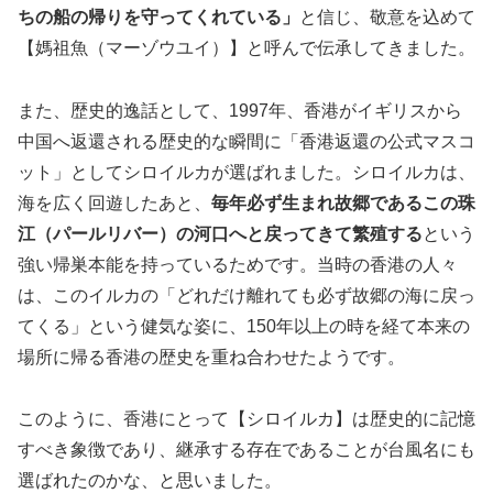
ちの船の帰りを守ってくれている」
と信じ、敬意を込めて
【媽祖魚（マーゾウユイ）】と呼んで伝承してきました。
また、歴史的逸話として、1997年、香港がイギリスから
中国へ返還される歴史的な瞬間に「香港返還の公式マスコ
ット」としてシロイルカが選ばれました。シロイルカは、
海を広く回遊したあと、
毎年必ず生まれ故郷であるこの珠
江（パールリバー）の河口へと戻ってきて繁殖する
という
強い帰巣本能を持っているためです。当時の香港の人々
は、このイルカの「どれだけ離れても必ず故郷の海に戻っ
てくる」という健気な姿に、150年以上の時を経て本来の
場所に帰る香港の歴史を重ね合わせたようです。
このように、香港にとって【シロイルカ】は歴史的に記憶
すべき象徴であり、継承する存在であることが台風名にも
選ばれたのかな、と思いました。