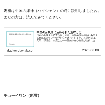
媽祖は中国の海神（ハイシェン）の時に説明しましたね。
まだの方は、読んでみてください。
中国の台風名に込められた意味とは
日本の台風名の調査を振り返り、中国神話や植物に由来す
る台風名について学びたいと述べています。具体的には、
天馬、孫悟空、白鹿などの神話的存在や植物が名前に含ま
れ、台風の象徴する意味を探求する内容です。
2026.06.08
dackeyplaylab.com
チョーイワン（彩雲）