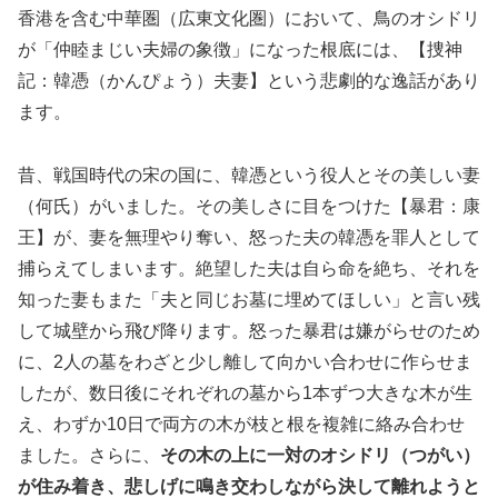
香港を含む中華圏（広東文化圏）において、鳥のオシドリ
が「仲睦まじい夫婦の象徴」になった根底には、【捜神
記：韓憑（かんぴょう）夫妻】という悲劇的な逸話があり
ます。
昔、戦国時代の宋の国に、韓憑という役人とその美しい妻
（何氏）がいました。その美しさに目をつけた【暴君：康
王】が、妻を無理やり奪い、怒った夫の韓憑を罪人として
捕らえてしまいます。絶望した夫は自ら命を絶ち、それを
知った妻もまた「夫と同じお墓に埋めてほしい」と言い残
して城壁から飛び降ります。怒った暴君は嫌がらせのため
に、2人の墓をわざと少し離して向かい合わせに作らせま
したが、数日後にそれぞれの墓から1本ずつ大きな木が生
え、わずか10日で両方の木が枝と根を複雑に絡み合わせ
ました。さらに、
その木の上に一対のオシドリ（つがい）
が住み着き、悲しげに鳴き交わしながら決して離れようと