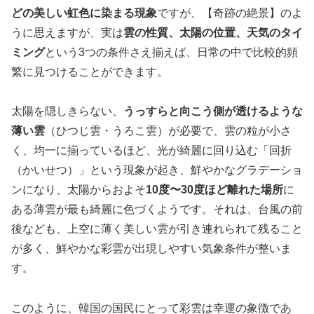
どの美しい虹色に染まる現象
ですが、【奇跡の絶景】のよ
うに思えますが、実は
雲の性質、太陽の位置、天気のタイ
ミング
という3つの条件さえ揃えば、日常の中で比較的頻
繁に見つけることができます。
太陽を隠しきらない、
うっすらと向こう側が透けるような
薄い雲
（ひつじ雲・うろこ雲）が必要で、雲の粒が小さ
く、均一に揃っているほど、光が綺麗に回り込む「回折
（かいせつ）」という現象が起き、鮮やかなグラデーショ
ンになり、太陽からおよそ
10度〜30度ほど離れた場所
に
ある薄雲が最も綺麗に色づくようです。それは、台風の前
後なども、上空に薄く美しい雲が引き連れられて残ること
が多く、鮮やかな彩雲が出現しやすい気象条件が整いま
す。
このように、韓国の国民にとって彩雲は幸運の象徴であ