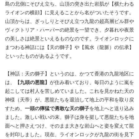
島の北側にそびえ立ち、山頂の突き出た岩肌が【横たわる
ライオンの横顔】に見えることから名がついたそうです。
山頂からは、ぎっしりとそびえ立つ九龍の超高層ビル群や
ヴィクトリア・ハーバーの絶景を一望でき、夕暮れや夜景
の美しさは絶景といえるものなのです。ライオンロックに
まつわる神話には【天の獅子】や【風水（龍脈）の伝承】
といったものがあるようです。
【神話：天の獅子】というのは、かつて香港の九龍地区に
は、
【九頭の悪龍】
が住み着いており、毎日のように嵐を
起こしては村人を苦しめていました。これを見かねた天の
神様（天帝）が、悪龍たちを退治して地上の平和を取り戻
すため、
一頭の獰猛で勇敢な天の獅子
を地上へと送り込み
ました。激しい戦いの末、獅子は身を挺して悪龍たちを地
面へと押さえつけ、そのまま大きな岩山へと姿を変えて龍
を封印しました。現在、ライオンロックが九龍の街を見下