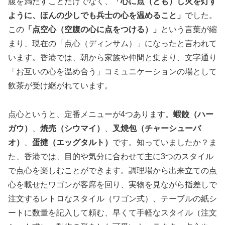
腹を満たすことだけでなく、
「心に点（とも）し火を灯す
ように、ほんの少しでも兵士の心を温めること」
でした。
この
「点空心（空腹の心に点をつける）」
という言葉が縮
まり、現在の「点心（ディンサム）」になったと言われて
います。香港では、朝から家族や仲間と集まり、文字通り
「お互いの心を温め合う」コミュニケーションの場として
飲茶が受け継がれています。
点心というと、定番メニューが4つあります。
蝦餃（ハー
ガウ）
、
焼売（シウマイ）
、
叉焼包（チャーシューバ
オ）
、
蛋撻（エッグタルト）
です。知っていましたか？ま
た、香港では、目的や気分に合わせて主に3つのスタイル
で点心を楽しむことができます。調理場から出来立ての点
心を載せたワゴンが客席を回り、実物を見ながら指差しで
注文するレトロなスタイル（ワゴン式）、テーブルの紙シ
ートに数量を記入して頼む、早くて手軽なスタイル（注文