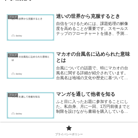
迷いの世界から克服するとき
ブログ
自信をつけるためには、課題処理の解像
度を高めることが重要です。スモールス
テップのフローチャートを描き、予測エ
ラーを考慮することで行動を意識化し、
自信を向上させる方法を探ります。過去
の経験を分析し、実行計画を立てましょ
う。
マカオの台風名に込められた意味
ブログ
とは
台風についての話題で、特にマカオの台
風名に関する詳細が紹介されています。
台風名は地域の文化や歴史に基づいてお
り、特に教会や中国由来の信仰が色濃く
反映されています。各名が持つ意味と背
景を調査することで、マカオ独自の文化
マンガを通して他者を知る
ブログ
が浮かび上がります。
ふと目に入ったお題に参加することにし
た。私自身、月に一回、1万円前後までと
制限を設けながら書籍を購入している。
もちろん、読んでいてためになるな〜と
か、思ったより難しくて周辺知識がない
と読めないな〜と気持ちが本を読む上で
影響してしまう。もちろ...
幼いころの記憶と書籍
ブログ
プライバシーポリシー