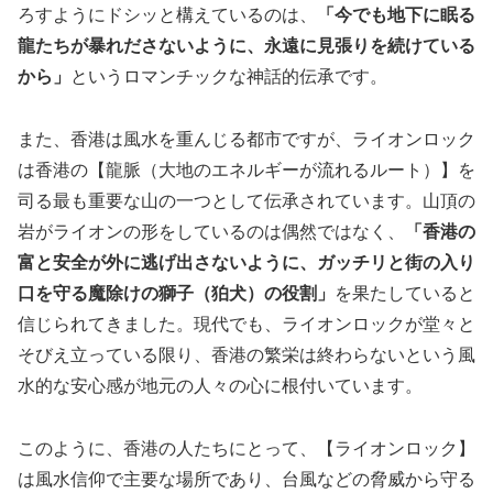
ろすようにドシッと構えているのは、
「今でも地下に眠る
龍たちが暴れださないように、永遠に見張りを続けている
から」
というロマンチックな神話的伝承です。
また、香港は風水を重んじる都市ですが、ライオンロック
は香港の【龍脈（大地のエネルギーが流れるルート）】を
司る最も重要な山の一つとして伝承されています。山頂の
岩がライオンの形をしているのは偶然ではなく、
「香港の
富と安全が外に逃げ出さないように、ガッチリと街の入り
口を守る魔除けの獅子（狛犬）の役割」
を果たしていると
信じられてきました。現代でも、ライオンロックが堂々と
そびえ立っている限り、香港の繁栄は終わらないという風
水的な安心感が地元の人々の心に根付いています。
このように、香港の人たちにとって、【ライオンロック】
は風水信仰で主要な場所であり、台風などの脅威から守る