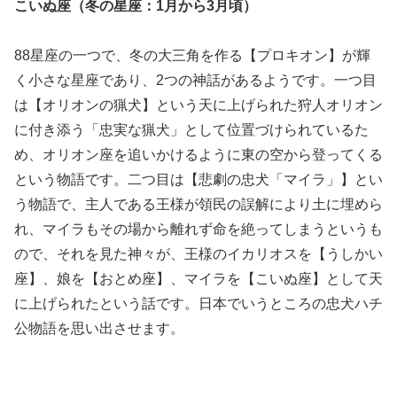
こいぬ座（冬の星座：1月から3月頃）
88星座の一つで、冬の大三角を作る【プロキオン】が輝
く小さな星座であり、2つの神話があるようです。一つ目
は【オリオンの猟犬】という天に上げられた狩人オリオン
に付き添う「忠実な猟犬」として位置づけられているた
め、オリオン座を追いかけるように東の空から登ってくる
という物語です。二つ目は【悲劇の忠犬「マイラ」】とい
う物語で、主人である王様が領民の誤解により土に埋めら
れ、マイラもその場から離れず命を絶ってしまうというも
ので、それを見た神々が、王様のイカリオスを【うしかい
座】、娘を【おとめ座】、マイラを【こいぬ座】として天
に上げられたという話です。日本でいうところの忠犬ハチ
公物語を思い出させます。