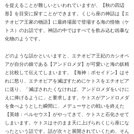
を捉えることが難しいといわれていますが、【秋の四辺
形】を目安に探すことができます。くじら座の神話は【エ
チオピア王家の物語】に最終場面で登場する海の怪物（ケ
トス）のお話です。神話の中ではすべてを飲み込む凶暴な
化物のようです。
どのような話かといいますと、エチオピア王妃のカシオペ
アが自分の娘である【アンドロメダ】が可愛いと海の妖精
と比較して伝えてしまいます。【海神：ポセイドン】はそ
れに怒り、エチオピアを滅ぼすためにケトスをエチオピア
に送り、「滅ぼされたくなければ、アンドロメダをいけに
えに捧げるように」と要求します。ケトスがアンドロメダ
を食べようとした瞬間に、メデューサとの戦いを終えた
【英雄：ペルセウス】がやってきて、ケトスと石化させて
しまいます。ケトスはそのまま天に上げられくじら座にな
ったという話です。話が次々と展開されていくため、そん