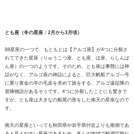
とも座（冬の星座：2月から3月頃）
88星座の一つで、もともとは【アルゴ座】が4つに分裂さ
れてできた星座（りゅうこつ座、とも座、ほ座、らしんば
ん座）の一つのようです。そのため、とも座は事態には神
話がなく、アルゴ座の神話によると、巨大帆船アルゴ―号
に乗り黄金の羊の毛皮を求めて旅をする、アルゴ遠征隊の
冒険物語があるそうです。4つに分裂したことにも驚きで
すが、とも座は大きなの船尾の形をした南天の星座なので
す。
南天の星座といっても秋田県や岩手県付近よりも南側であ
ると見えやすい星座であるため、多くの地域で観測可能な