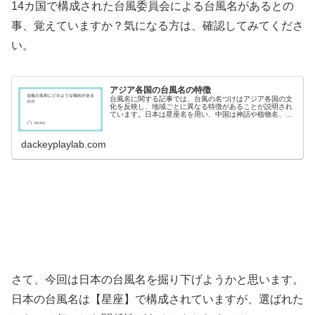
14カ国で構成された台風委員会による台風名があるとの
事、覚えていますか？気になる方は、確認してみてくださ
い。
アジア各国の台風名の特徴
台風名に関する記事では、台風の名づけはアジア各国の文
化を反映し、地域ごとに異なる特徴があることが説明され
ています。日本は星座名を用い、中国は神話や植物名、ア
メリカは人名を採用。各国の名づけの意図や背景を探る楽
しさが綴られています。
dackeyplaylab.com
さて、今回は日本の台風名を掘り下げようかと思います。
日本の台風名は【星座】で構成されていますが、選ばれた