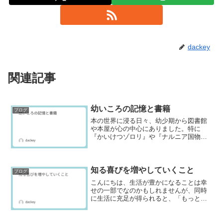
dackey
関連記事
幼いころの記憶と書籍
ブログ
本の世界に浸る日々、幼少期から図書館
や本屋が心の中心にありました。特に
『かいけつゾロリ』や『ナルニア国物
語』は、冒険と謎解きを通じて、私を魅
了しました。大人になっても、このシリ
ーズは私の心を温めてくれます。ぜひ、
あなたもこの不思議な世界を体験してみ
知る喜びを増やしていくこと
ブログ
てください。
こんにちは、生活が豊かになることは幸
せの一部でなのかもしれませんが、同時
に生活に充足が得られると、「もっと、
もっと」と次々に欲深い思考に突き進ん
でしまいます。そんな経験はないでしょ
うか。今回もお題にあやかり、自分の経