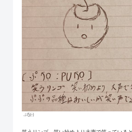
ぷҔฺ(◦)