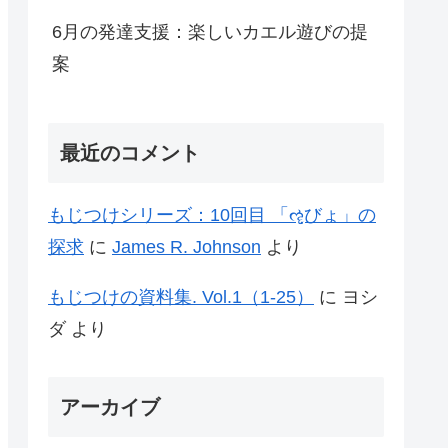
6月の発達支援：楽しいカエル遊びの提
案
最近のコメント
もじつけシリーズ：10回目 「ૡฺびょ」の
探求
に
James R. Johnson
より
もじつけの資料集. Vol.1（1-25）
に
ヨシ
ダ
より
アーカイブ