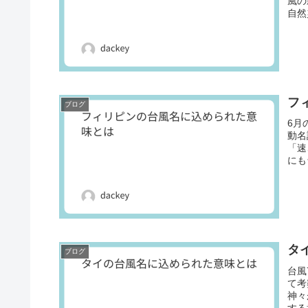
風の
自然
フ
ブログ
6月
動名
「速
にも
タ
ブログ
台風
て考
神々
する