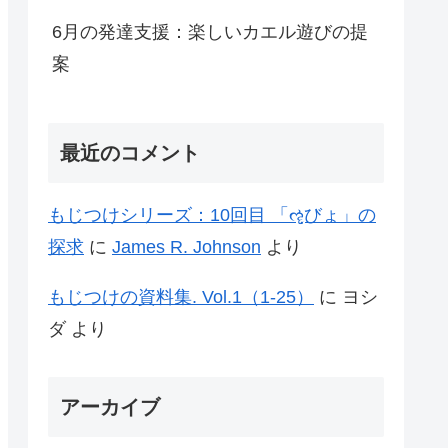
6月の発達支援：楽しいカエル遊びの提
案
最近のコメント
もじつけシリーズ：10回目 「ૡฺびょ」の
探求
に
James R. Johnson
より
もじつけの資料集. Vol.1（1-25）
に
ヨシ
ダ
より
アーカイブ