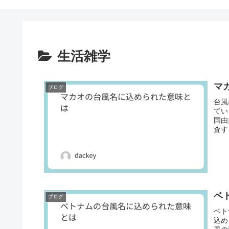
生活雑学
マ
ブログ
台風
てい
国由
査す
ベ
ブログ
ベト
込め