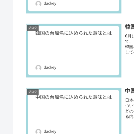
韓
ブログ
6月
て、
韓国
して
中
ブログ
日本
つい
どの
る内