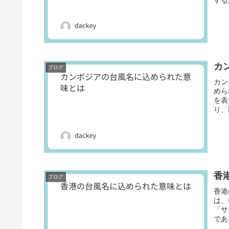
カ
ブログ
カン
めら
を表
り、
香
ブログ
香港
は、
「サ
であ