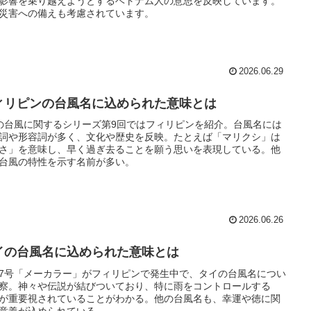
影響を乗り越えようとするベトナム人の意思を反映しています。
災害への備えも考慮されています。
2026.06.29
ィリピンの台風名に込められた意味とは
の台風に関するシリーズ第9回ではフィリピンを紹介。台風名には
詞や形容詞が多く、文化や歴史を反映。たとえば「マリクシ」は
さ」を意味し、早く過ぎ去ることを願う思いを表現している。他
台風の特性を示す名前が多い。
2026.06.26
イの台風名に込められた意味とは
7号「メーカラー」がフィリピンで発生中で、タイの台風名につい
察。神々や伝説が結びついており、特に雨をコントロールする
が重要視されていることがわかる。他の台風名も、幸運や徳に関
意義が込められている。