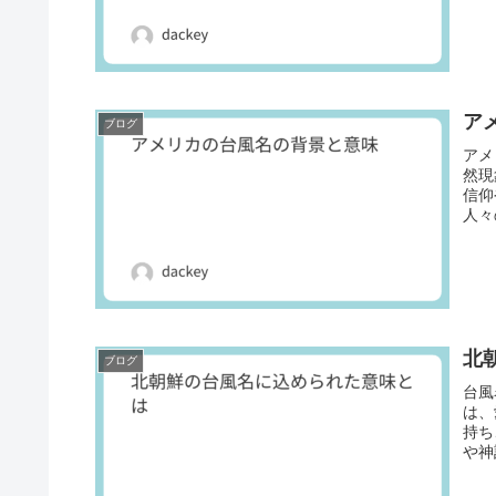
ア
ブログ
アメ
然現
信仰
人々
北
ブログ
台風
は、
持ち
や神