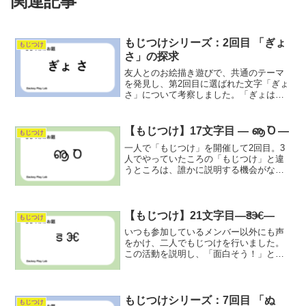
関連記事
もじつけシリーズ：2回目 「ぎょ
もじつけ
さ」の探求
友人とのお絵描き遊びで、共通のテーマ
を発見し、第2回目に選ばれた文字「ぎょ
さ」について考察しました。「ぎょは驚
きを示し、さは比較を示すことから、魚
の鮮度や大きさの比較が含まれる造語と
なっています。この創作を通じて発見が
【もじつけ】17文字目 ― ൡ Ꝺ ―
もじつけ
あり、新たな仲間を求めています。
一人で「もじつけ」を開催して2回目。3
人でやっていたころの「もじつけ」と違
うところは、誰かに説明する機会がな
く、完成した後に「もしかしたら～」と
こじつける機会を失ってしまうことであ
る。発表の途中にこじつけが発生するこ
ともあり、それが思考の整...
【もじつけ】21文字目―కెⰧ―
もじつけ
いつも参加しているメンバー以外にも声
をかけ、二人でもじつけを行いました。
この活動を説明し、「面白そう！」と言
ってくれたので、誘ったことがキッカケ
だ。創作活動は一人でも面白いが2人以上
だと、自分では見えない視点を相互的に
提供してくれる。長く活...
もじつけシリーズ：7回目 「ぬ
もじつけ