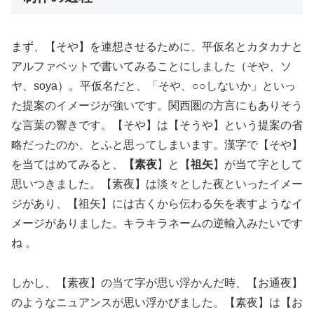
まず、【そや】を連想させるために、平仮名とカタカナと
アルファベットで書いてみることにしました（そや、ソ
ヤ、soya）。平仮名だと、「そや、○○しないか」といっ
た提案のイメージが強いです。関西圏の方言にもありそう
な言葉の響きです。【そや】は【そうや】という提案の省
略だったのか、とふと思ってしまいます。漢字で【そや】
を当てはめてみると、
【素夜
】と【
祖矢
】が当て字として
思いつきました。【素夜】は淡々とした夜といったイメー
ジがあり、【祖矢】には古くから伝わる矢を表すようなイ
メージがありました。キラキラネームの逆輸入みたいです
ね 。
しかし、【素夜】の当て字が思い浮かんだ時、【お通夜】
のようなニュアンスが思い浮かびました。【素夜】は【お