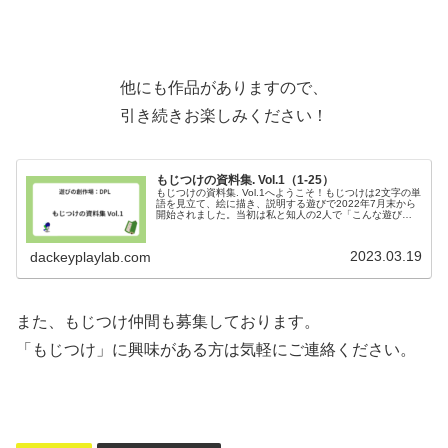
他にも作品がありますので、
引き続きお楽しみください！
もじつけの資料集. Vol.1（1-25）
もじつけの資料集. Vol.1へようこそ！もじつけは2文字の単
語を見立て、絵に描き、説明する遊びで2022年7月末から
開始されました。当初は私と知人の2人で「こんな遊びが
あると面白そうだよね」という話から始まり、今では6名
ほどに増え、活動し…
2023.03.19
dackeyplaylab.com
また、もじつけ仲間も募集しております。
「もじつけ」に興味がある方は気軽にご連絡ください。