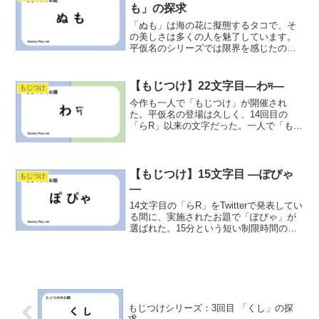
も」の探求
「ぬも」は海の花に擬態するタコで、そ
の美しさは多くの人を魅了しています。
平仮名のシリーズでは限界を感じたの
で、外国の文字を取り入れることにしま
した。ぜひ、参加して新しい世界を楽し
んでください！
【もじつけ】22文字目―わদ―
もじつけ
今作も一人で「もじつけ」が開催され
た。平仮名の登場は久しく、14回目の
「らR」以来の文字だった。一人で「もじ
つけ」が開催されるときも、文字との偶
然性を維持するためにサイコロを振って
出た目の回数分の選択ボタンを押してい
る。選択ボタンを押してい...
【もじつけ】15文字目 ―ぽぴゃ
もじつけ
―
14文字目の「らR」をTwitterで発表してい
る間に、実施されたお題で「ぽぴゃ」が
選ばれた。15分という短い制限時間の中
でどのように創作活動に変化があるかを
みるといった試みだった。スペースの中
で、作品を完成させるのは2回目で、前回
は8文字...
もじつけシリーズ：3回目 「くし」の探
求