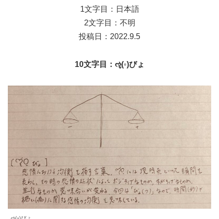
1文字目：日本語
2文字目：不明
投稿日：2022.9.5
10文字目：ૡฺ(◦)びょ
ૡฺ(◦)びょ