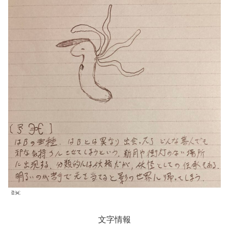
కెⰧ
文字情報