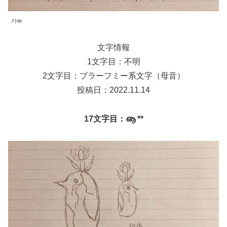
캬ಈ
文字情報
1文字目：不明
2文字目：ブラーフミー系文字（母音）
投稿日：2022.11.14
17文字目：ൡ **