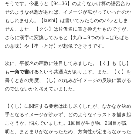
そうです。今思うと【94=36】のようなかけ算の語呂合わ
せのような発想があれば、イメージが広がっていったのか
もしれません。【kushi】は書いてみたもののパッとしま
せん。また、【クシ】は片仮名に置き換えたものですが、
さらに漢字に変換してみると【九市→9つの市→ばらばら
の意味】や【串→とげ】が想像できそうです。
次に、平仮名の画数に注目してみました。【く】も【し】
も
一角で書ける
という共通点があります。また、【く】を
書くときの角度、【し】の丸みがイメージの反映に繋がる
のではないかと考えていました。
【くし】に関連する要素は出し尽くしたが、なかなか決め
手となるイメージが沸かず、どのようなイラストを描き起
こそうか、悩んでいました。1回目が生き物、2回目が説
明と、まとまりがなかったため、方向性が定まらなかった