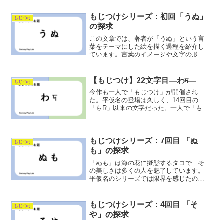
もじつけシリーズ：初回「うぬ」
もじつけ
の探求
この文章では、著者が「うぬ」という言
葉をテーマにした絵を描く過程を紹介し
ています。言葉のイメージや文字の形状
に着目し、さまざまな連想を通じて、独
自の作品を生み出しました。初めての試
みで、発想が広がり、仲間も募集してい
【もじつけ】22文字目―わদ―
もじつけ
ます。
今作も一人で「もじつけ」が開催され
た。平仮名の登場は久しく、14回目の
「らR」以来の文字だった。一人で「もじ
つけ」が開催されるときも、文字との偶
然性を維持するためにサイコロを振って
出た目の回数分の選択ボタンを押してい
る。選択ボタンを押してい...
もじつけシリーズ：7回目 「ぬ
もじつけ
も」の探求
「ぬも」は海の花に擬態するタコで、そ
の美しさは多くの人を魅了しています。
平仮名のシリーズでは限界を感じたの
で、外国の文字を取り入れることにしま
した。ぜひ、参加して新しい世界を楽し
んでください！
もじつけシリーズ：4回目 「そ
もじつけ
や」の探求