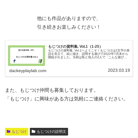
他にも作品がありますので、
引き続きお楽しみください！
もじつけの資料集. Vol.1（1-25）
もじつけの資料集. Vol.1へようこそ！もじつけは2文字の単
語を見立て、絵に描き、説明する遊びで2022年7月末から
開始されました。当初は私と知人の2人で「こんな遊びが
あると面白そうだよね」という話から始まり、今では6名
ほどに増え、活動し...
2023.03.19
dackeyplaylab.com
また、もじつけ仲間も募集しております。
「もじつけ」に興味がある方は気軽にご連絡ください。
もじつけ
もじつけの説明文