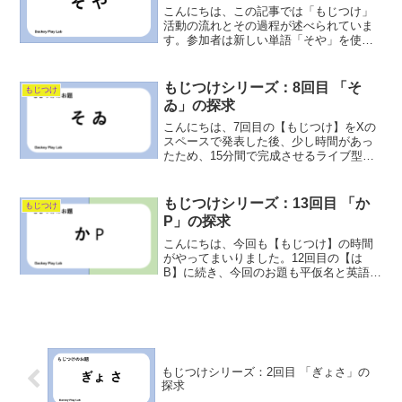
こんにちは、この記事では「もじつけ」
活動の流れとその過程が述べられていま
す。参加者は新しい単語「そや」を使っ
て、言葉の連想や当て字を考察しまし
た。作品制作では、地域や儀式の背景に
焦点を当てることで、豊かな表現を目指
もじつけシリーズ：8回目 「そ
もじつけ
しています。また、仲間も募集している
ゐ」の探求
ことが伝えられています。
こんにちは、7回目の【もじつけ】をXの
スペースで発表した後、少し時間があっ
たため、15分間で完成させるライブ型の
【もじつけ】をすることになりました。
それが今回のお題である【そゐ】なので
す。【ゐ】の読み方は知っていますが、
もじつけシリーズ：13回目 「か
もじつけ
現代の単語で使うこと...
P」の探求
こんにちは、今回も【もじつけ】の時間
がやってまいりました。12回目の【は
B】に続き、今回のお題も平仮名と英語の
組合せでした。2つの文字は知っている
が、つなげたところでおそらく関係の見
られない単語です（【かP】が【蚊の担当
（P＝プロデューサー...
もじつけシリーズ：2回目 「ぎょさ」の
探求