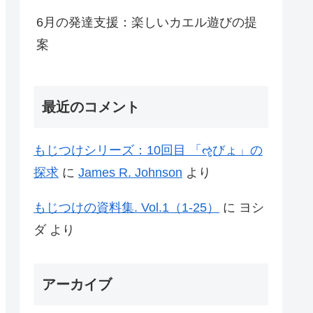
6月の発達支援：楽しいカエル遊びの提
案
最近のコメント
もじつけシリーズ：10回目 「ૡฺびょ」の
探求
に
James R. Johnson
より
もじつけの資料集. Vol.1（1-25）
に
ヨシ
ダ
より
アーカイブ