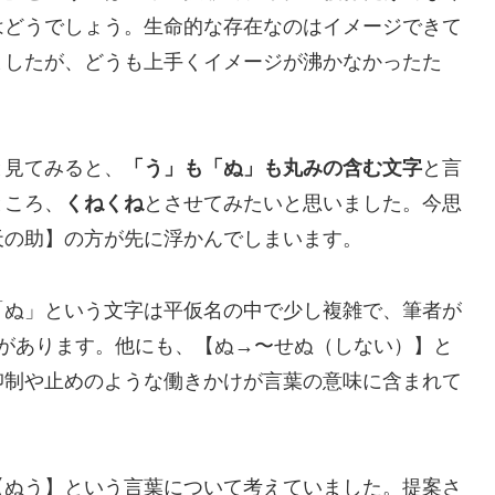
はどうでしょう。生命的な存在なのはイメージできて
ましたが、どうも上手くイメージが沸かなかったた
と見てみると、
「う」も「ぬ」も丸みの含む文字
と言
ところ、
くねくね
とさせてみたいと思いました。今思
天の助】の方が先に浮かんでしまいます。
「ぬ」という文字は平仮名の中で少し複雑で、筆者が
えがあります。他にも、【ぬ→〜せぬ（しない）】と
抑制や止めのような働きかけが言葉の意味に含まれて
【ぬう】という言葉について考えていました。提案さ